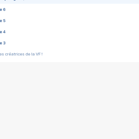
e 6
e 5
e 4
e 3
s créatrices de la VF !
e 2
e 1
e Mektoub My Love arrive enfin ! Rencontre avec Shaïn Boumedine et Sal
i : après Toni en famille
elle réalise le bouleversant Dites lui que je l'aime
ais ! Rencontre autour de Vie privée de Rebecca Zlotowski
 de Marguerite, Grave... Rencontre avec Ella Rumpf