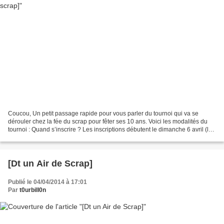
Coucou, Un petit passage rapide pour vous parler du tournoi qui va se
dérouler chez la fée du scrap pour fêter ses 10 ans. Voici les modalités du
tournoi : Quand s’inscrire ? Les inscriptions débutent le dimanche 6 avril (le
jour où la Fée du Scrap fête...
[Dt un Air de Scrap]
Publié le 04/04/2014 à 17:01
Par
t0urbill0n