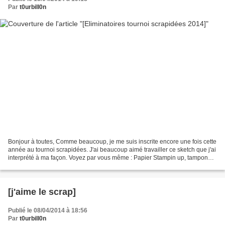
Par
t0urbill0n
Bonjour à toutes, Comme beaucoup, je me suis inscrite encore une fois cette
année au tournoi scrapidées. J'ai beaucoup aimé travailler ce sketch que j'ai
interprété à ma façon. Voyez par vous même : Papier Stampin up, tampon
texte simply Graphic, tampon...
[j'aime le scrap]
Publié le 08/04/2014 à 18:56
Par
t0urbill0n