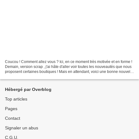
Coucou ! Comment allez vous ? Ici, en ce moment très motivée et en forme !
Demain, version scrap , j'ai hâte d'aller voir toutes les nouveautés que nous
proposent certaines boutiques ! Mais en attendant, voici une bonne nouvelle
! J'intégre la DT du blog...
Hébergé par Overblog
Top articles
Pages
Contact
Signaler un abus
C.G.U.