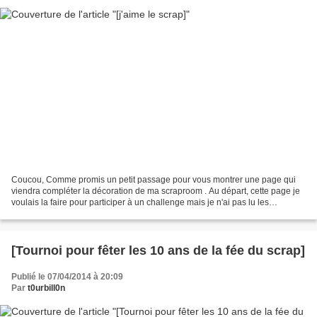
Coucou, Comme promis un petit passage pour vous montrer une page qui
viendra compléter la décoration de ma scraproom . Au départ, cette page je
voulais la faire pour participer à un challenge mais je n'ai pas lu les
consignes jusqu'au bout, il fallait...
[Tournoi pour fêter les 10 ans de la fée du scrap]
Publié le 07/04/2014 à 20:09
Par
t0urbill0n